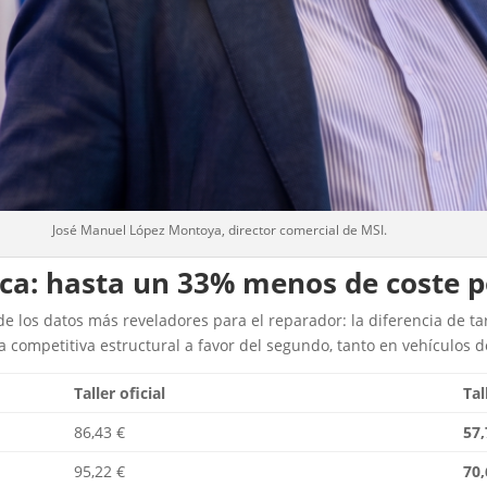
José Manuel López Montoya, director comercial de MSI.
ca: hasta un 33% menos de coste p
los datos más reveladores para el reparador: la diferencia de tarif
competitiva estructural a favor del segundo, tanto en vehículos d
Taller oficial
Tal
86,43 €
57,
95,22 €
70,