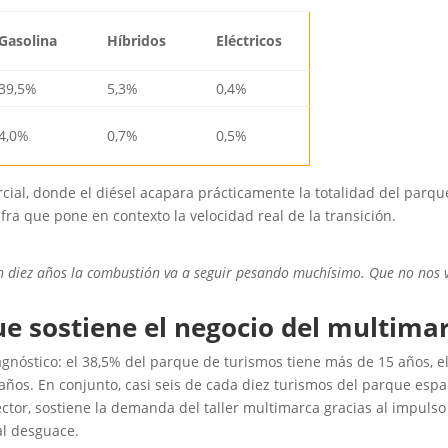
Gasolina
Híbridos
Eléctricos
39,5%
5,3%
0,4%
4,0%
0,7%
0,5%
rcial, donde el diésel acapara prácticamente la totalidad del parq
ra que pone en contexto la velocidad real de la transición.
diez años la combustión va a seguir pesando muchísimo. Que no nos ve
e sostiene el negocio del multima
nóstico: el 38,5% del parque de turismos tiene más de 15 años, el 
5 años. En conjunto, casi seis de cada diez turismos del parque es
sector, sostiene la demanda del taller multimarca gracias al impuls
al desguace.