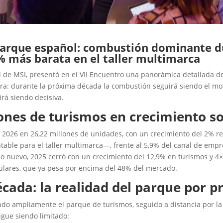
l parque español: combustión dominante 
 más barata en el taller multimarca
 de MSI, presentó en el VII Encuentro una panorámica detallada de
clara: durante la próxima década la combustión seguirá siendo el mo
irá siendo decisiva.
ones de turismos en crecimiento s
2026 en 26,22 millones de unidades, con un crecimiento del 2% resp
able para el taller multimarca—, frente al 5,9% del canal de empr
ulo nuevo, 2025 cerró con un crecimiento del 12,9% en turismos y 4
culares, que ya pesa por encima del 48% del mercado.
ada: la realidad del parque por p
ndo ampliamente el parque de turismos, seguido a distancia por la 
igue siendo limitado: